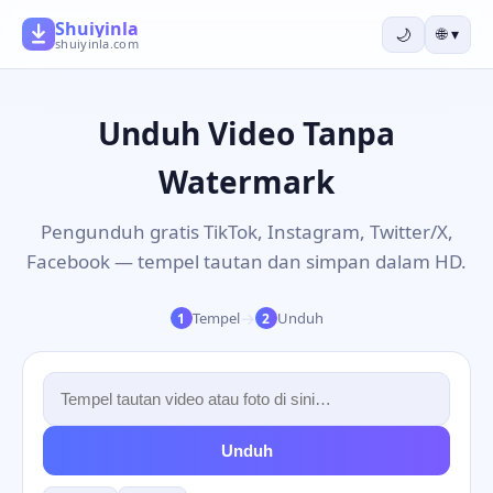
Shuiyinla
🌙
🌐
▾
shuiyinla.com
Unduh Video Tanpa
Watermark
Pengunduh gratis TikTok, Instagram, Twitter/X,
Facebook — tempel tautan dan simpan dalam HD.
→
Tempel
Unduh
1
2
Unduh