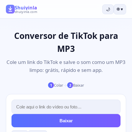
Shuiyinla
🌙
🌐
▾
shuiyinla.com
Conversor de TikTok para
MP3
Cole um link do TikTok e salve o som como um MP3
limpo: grátis, rápido e sem app.
→
Colar
Baixar
1
2
Baixar