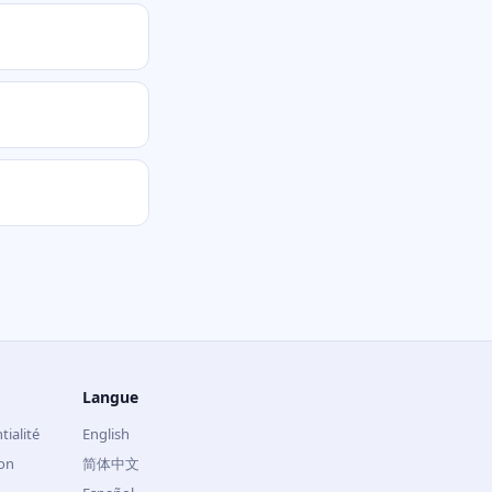
Langue
tialité
English
ion
简体中文