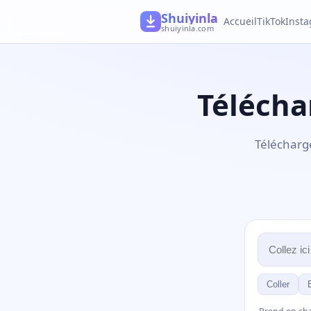
Shuiyinla
Accueil
TikTok
Inst
shuiyinla.com
Télécha
Télécharge
Coller