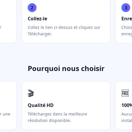
2
3
Collez-le
Enre
/
Collez le lien ci-dessus et cliquez sur
Chois
Télécharger.
enreg
Pourquoi nous choisir
🎬
🆓
Qualité HD
100%
ur une
Téléchargez dans la meilleure
Aucun
résolution disponible.
instal