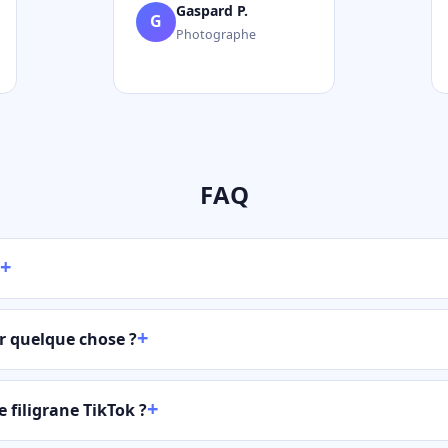
Gaspard P.
G
Photographe
FAQ
er quelque chose ?
le filigrane TikTok ?