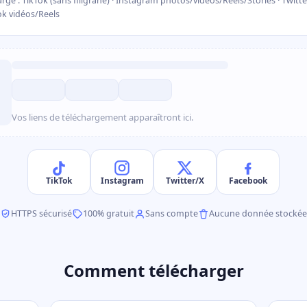
rge : TikTok (sans filigrane) · Instagram photos/vidéos/Reels/Stories · Twitte
ok vidéos/Reels
Vos liens de téléchargement apparaîtront ici.
TikTok
Instagram
Twitter/X
Facebook
HTTPS sécurisé
100% gratuit
Sans compte
Aucune donnée stockée
Comment télécharger