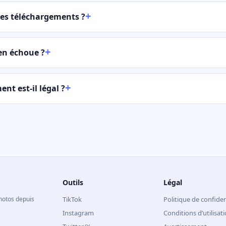
es téléchargements ?
en échoue ?
nt est-il légal ?
Outils
Légal
photos depuis
TikTok
Politique de confiden
Instagram
Conditions d’utilisat