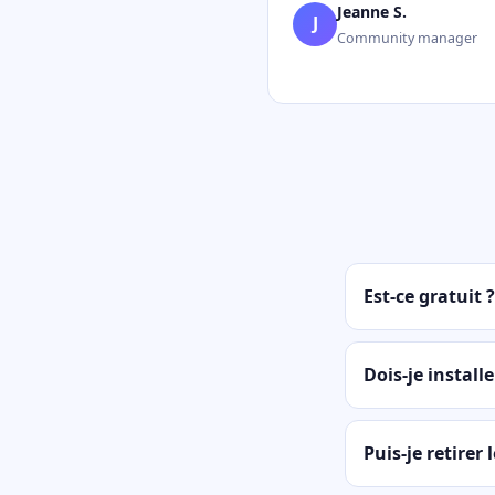
Jeanne S.
J
Community manager
Est-ce gratuit ?
Dois-je install
Puis-je retirer 