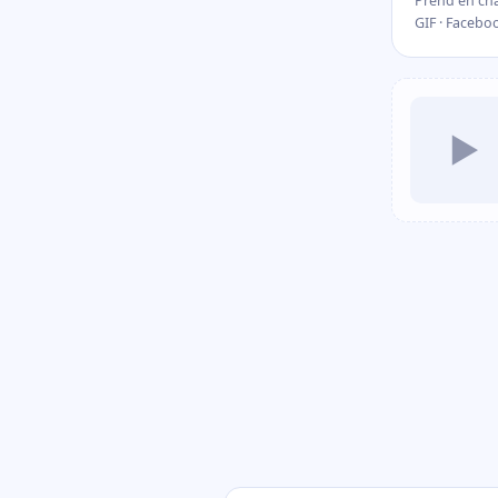
Prend en cha
GIF · Facebo
▶