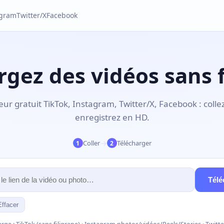
agram
Twitter/X
Facebook
rgez des vidéos sans f
ur gratuit TikTok, Instagram, Twitter/X, Facebook : collez
enregistrez en HD.
→
Coller
Télécharger
1
2
Télé
Effacer