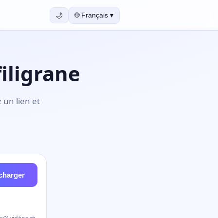
🌙
🌐
Français
▾
iligrane
 un lien et
charger