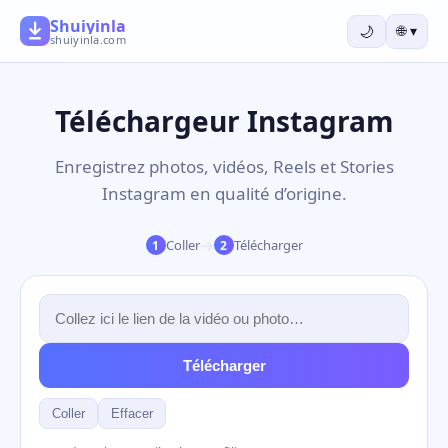
Shuiyinla
🌙
🌐
▾
shuiyinla.com
Téléchargeur Instagram
Enregistrez photos, vidéos, Reels et Stories
Instagram en qualité d’origine.
→
Coller
Télécharger
1
2
Télécharger
Coller
Effacer