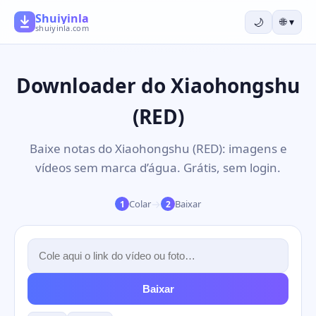
Shuiyinla
🌙
🌐
▾
shuiyinla.com
Downloader do Xiaohongshu
(RED)
Baixe notas do Xiaohongshu (RED): imagens e
vídeos sem marca d’água. Grátis, sem login.
→
Colar
Baixar
1
2
Baixar