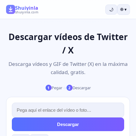
Shuiyinla
🌙
🌐
▾
shuiyinla.com
Descargar vídeos de Twitter
/ X
Descarga vídeos y GIF de Twitter (X) en la máxima
calidad, gratis.
→
Pegar
Descargar
1
2
Descargar