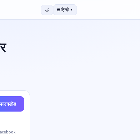
🌙
🌐
हिन्दी
▾
र
।
डाउनलोड
· Facebook