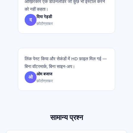
आख़िरकार एक डाउनलोडर जो कुछ भी इंस्टॉल करने
को नहीं कहता।
दिया रेड्डी
द
फ़ोटोग्राफ़र
लिंक पेस्ट किया और सेकंडों में HD फ़ाइल मिल गई —
बिना वॉटरमार्क, बिना साइन-अप।
ओम बजाज
ओ
फ़ोटोग्राफ़र
सामान्य प्रश्न