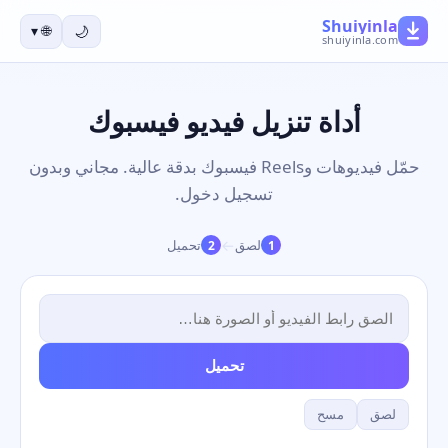
Shuiyinla
▾
🌐
🌙
shuiyinla.com
أداة تنزيل فيديو فيسبوك
حمّل فيديوهات وReels فيسبوك بدقة عالية. مجاني وبدون
تسجيل دخول.
→
لصق
تحميل
2
1
تحميل
لصق
مسح