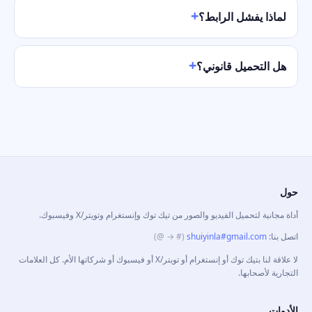
لماذا يفشل الرابط؟
هل التحميل قانوني؟
حول
أداة مجانية لتحميل الفيديو والصور من تيك توك وإنستغرام وتويتر/X وفيسبوك.
اتصل بنا
:
shuiyinla#gmail.com
(# → @)
لا علاقة لنا بتيك توك أو إنستغرام أو تويتر/X أو فيسبوك أو شركاتها الأم. كل العلامات
التجارية لأصحابها.
الأدوات