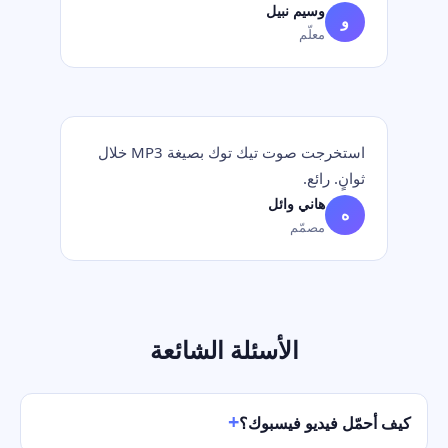
وسيم نبيل
و
معلّم
استخرجت صوت تيك توك بصيغة MP3 خلال
ثوانٍ. رائع.
هاني وائل
ه
مصمّم
الأسئلة الشائعة
كيف أحمّل فيديو فيسبوك؟