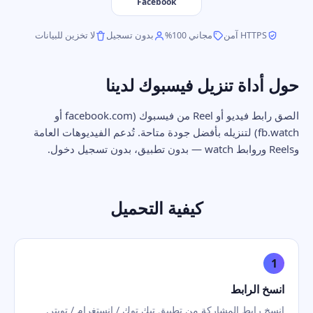
Facebook
HTTPS آمن
مجاني 100%
بدون تسجيل
لا تخزين للبيانات
حول أداة تنزيل فيسبوك لدينا
الصق رابط فيديو أو Reel من فيسبوك (facebook.com أو
fb.watch) لتنزيله بأفضل جودة متاحة. تُدعم الفيديوهات العامة
وReels وروابط watch — بدون تطبيق، بدون تسجيل دخول.
كيفية التحميل
1
انسخ الرابط
انسخ رابط المشاركة من تطبيق تيك توك / إنستغرام / تويتر.