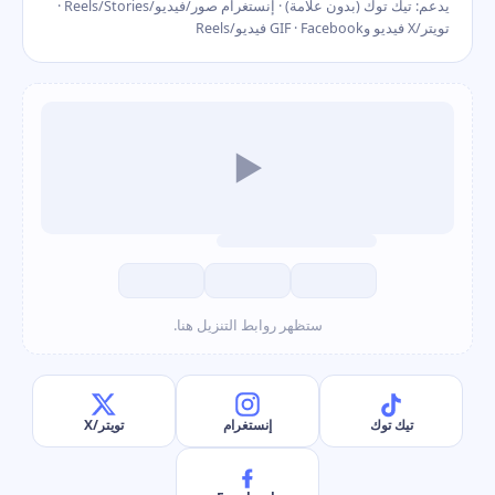
يدعم: تيك توك (بدون علامة) · إنستغرام صور/فيديو/Reels/Stories ·
تويتر/X فيديو وGIF · Facebook فيديو/Reels
▶
ستظهر روابط التنزيل هنا.
تيك توك
إنستغرام
تويتر/X