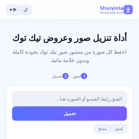
Shuiyinla
▾
🌐
🌙
shuiyinla.com
أداة تنزيل صور وعروض تيك توك
احفظ كل صورة من منشور صور تيك توك بجودة كاملة
وبدون علامة مائية.
→
لصق
تحميل
2
1
تحميل
لصق
مسح