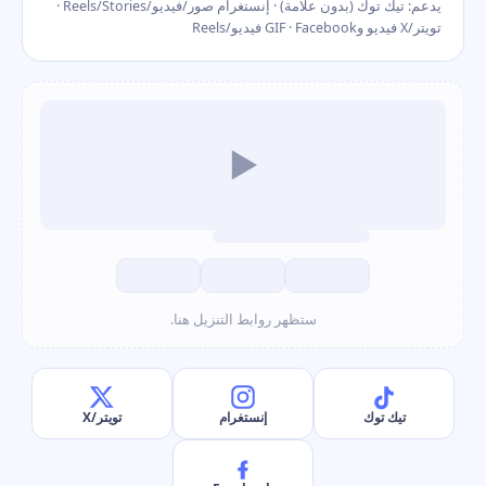
يدعم: تيك توك (بدون علامة) · إنستغرام صور/فيديو/Reels/Stories ·
تويتر/X فيديو وGIF · Facebook فيديو/Reels
▶
ستظهر روابط التنزيل هنا.
تيك توك
إنستغرام
تويتر/X