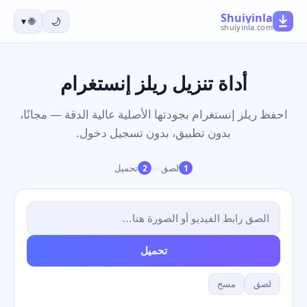
Shuiyinla
▾
🌐
🌙
shuiyinla.com
أداة تنزيل ريلز إنستغرام
احفظ ريلز إنستغرام بجودتها الأصلية عالية الدقة — مجانًا،
بدون تطبيق، بدون تسجيل دخول.
→
لصق
تحميل
2
1
تحميل
لصق
مسح