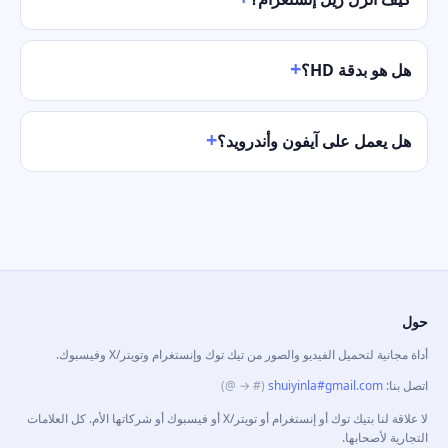
هل هو بدقة HD؟
هل يعمل على آيفون وأندرويد؟
حول
أداة مجانية لتحميل الفيديو والصور من تيك توك وإنستغرام وتويتر/X وفيسبوك.
اتصل بنا
:
shuiyinla#gmail.com
(# → @)
لا علاقة لنا بتيك توك أو إنستغرام أو تويتر/X أو فيسبوك أو شركاتها الأم. كل العلامات
التجارية لأصحابها.