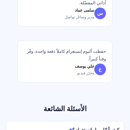
أداتي المفضّلة.
سلمى عماد
س
مدير وسائل تواصل
حفظت ألبوم إنستغرام كاملاً دفعة واحدة. وفّر
وقتاً كبيراً.
علي يوسف
ع
محرّر فيديو
الأسئلة الشائعة
كيف أنزّل ريل إنستغرام؟