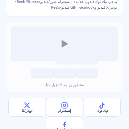
يدعم: تيك توك (بدون علامة) · إنستغرام صور/فيديو/Reels/Stories ·
تويتر/X فيديو وGIF · Facebook فيديو/Reels
▶
ستظهر روابط التنزيل هنا.
تيك توك
إنستغرام
تويتر/X