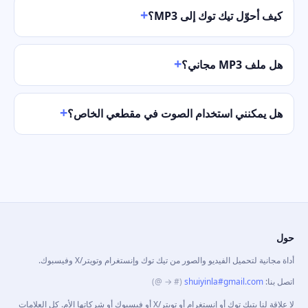
كيف أحوّل تيك توك إلى MP3؟
هل ملف MP3 مجاني؟
هل يمكنني استخدام الصوت في مقطعي الخاص؟
حول
أداة مجانية لتحميل الفيديو والصور من تيك توك وإنستغرام وتويتر/X وفيسبوك.
اتصل بنا
:
shuiyinla#gmail.com
(# → @)
لا علاقة لنا بتيك توك أو إنستغرام أو تويتر/X أو فيسبوك أو شركاتها الأم. كل العلامات