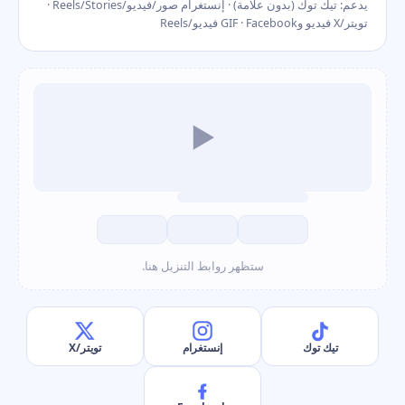
يدعم: تيك توك (بدون علامة) · إنستغرام صور/فيديو/Reels/Stories ·
تويتر/X فيديو وGIF · Facebook فيديو/Reels
▶
ستظهر روابط التنزيل هنا.
تيك توك
إنستغرام
تويتر/X