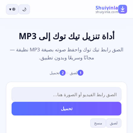
Shuiyinla
▾
🌐
🌙
shuiyinla.com
أداة تنزيل تيك توك إلى MP3
الصق رابط تيك توك واحفظ صوته بصيغة MP3 نظيفة —
مجانًا وسريعًا وبدون تطبيق.
→
لصق
تحميل
2
1
تحميل
لصق
مسح