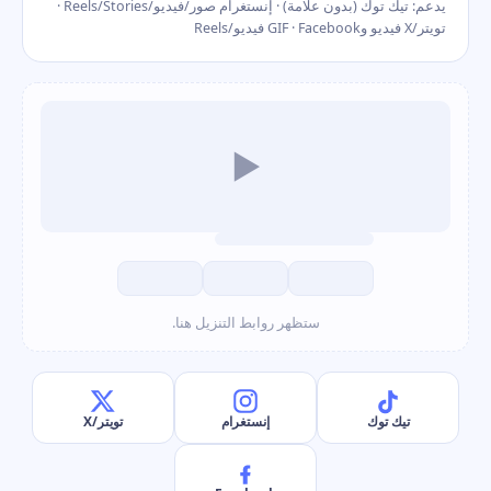
يدعم: تيك توك (بدون علامة) · إنستغرام صور/فيديو/Reels/Stories ·
تويتر/X فيديو وGIF · Facebook فيديو/Reels
▶
ستظهر روابط التنزيل هنا.
تيك توك
إنستغرام
تويتر/X