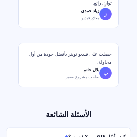
ثوانٍ. رائع.
زياد حمدي
ز
محرّر فيديو
حصلت على فيديو تويتر بأفضل جودة من أول
محاولة.
بلال حاتم
ب
صاحب مشروع صغير
الأسئلة الشائعة
كيف أنزّل GIF من X / تويتر؟