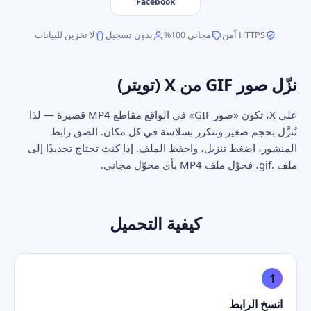
Facebook
HTTPS آمن
مجاني 100%
بدون تسجيل
لا تخزين للبيانات
نزّل صور GIF من X (تويتر)
على X، تكون «صور GIF» في الواقع مقاطع MP4 قصيرة — لذا
تُنزَّل بحجم صغير وتتكرر بسلاسة في كل مكان. الصق رابط
المنشور، اضغط تنزيل، واحفظ الملف. إذا كنت تحتاج تحديدًا إلى
ملف .gif، فحوّل ملف MP4 بأي محوّل مجاني.
كيفية التحميل
1
انسخ الرابط