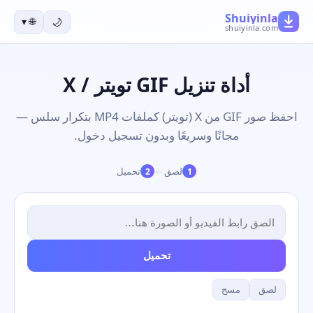
Shuiyinla
▾
🌐
🌙
shuiyinla.com
أداة تنزيل GIF تويتر / X
احفظ صور GIF من X (تويتر) كملفات MP4 بتكرار سلس —
مجانًا وسريعًا وبدون تسجيل دخول.
→
لصق
تحميل
2
1
تحميل
لصق
مسح