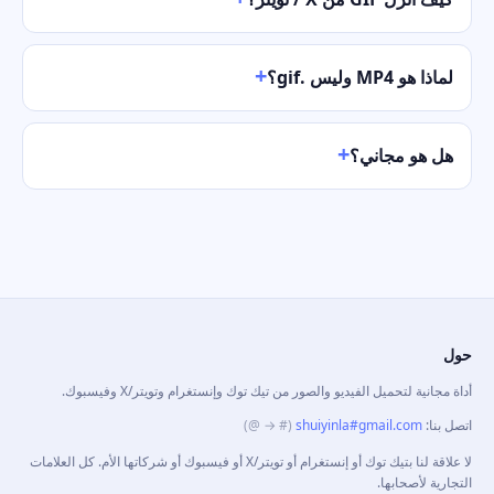
لماذا هو MP4 وليس .gif؟
هل هو مجاني؟
حول
أداة مجانية لتحميل الفيديو والصور من تيك توك وإنستغرام وتويتر/X وفيسبوك.
اتصل بنا
:
shuiyinla#gmail.com
(# → @)
لا علاقة لنا بتيك توك أو إنستغرام أو تويتر/X أو فيسبوك أو شركاتها الأم. كل العلامات
التجارية لأصحابها.