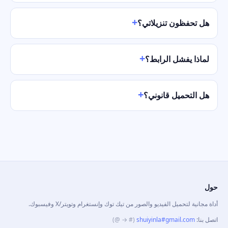
هل تحفظون تنزيلاتي؟
لماذا يفشل الرابط؟
هل التحميل قانوني؟
حول
أداة مجانية لتحميل الفيديو والصور من تيك توك وإنستغرام وتويتر/X وفيسبوك.
اتصل بنا
:
shuiyinla#gmail.com
(# → @)