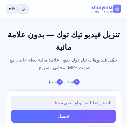
Shuiyinla
▾
🌐
🌙
shuiyinla.com
تنزيل فيديو تيك توك — بدون علامة
مائية
حمّل فيديوهات تيك توك بدون علامة مائية بدقة عالية، مع
صوت MP3. مجاني وسريع.
→
لصق
تحميل
2
1
تحميل