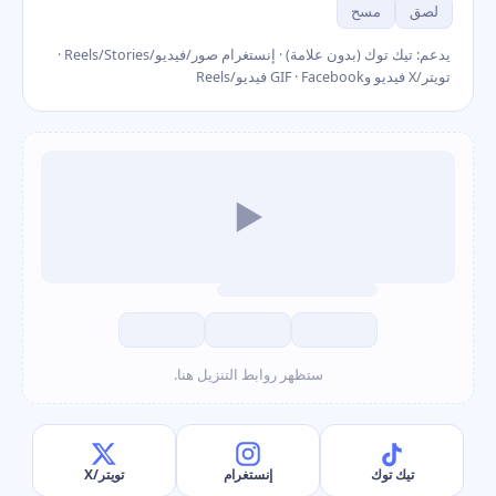
لصق
مسح
يدعم: تيك توك (بدون علامة) · إنستغرام صور/فيديو/Reels/Stories ·
تويتر/X فيديو وGIF · Facebook فيديو/Reels
▶
ستظهر روابط التنزيل هنا.
تيك توك
إنستغرام
تويتر/X